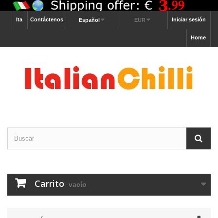
Ita
Contáctenos
Iniciar sesión
Español
EUR
Home
Carrito
vacío