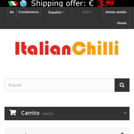
Ita
Contáctenos
Iniciar sesión
Español
EUR
Home
Carrito
vacío