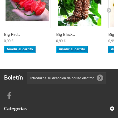
Big Red...
Big Black...
Big M
0,99 €
0,99 €
0,99 €
Añadir al carrito
Añadir al carrito
Añad
Boletín
Categorías