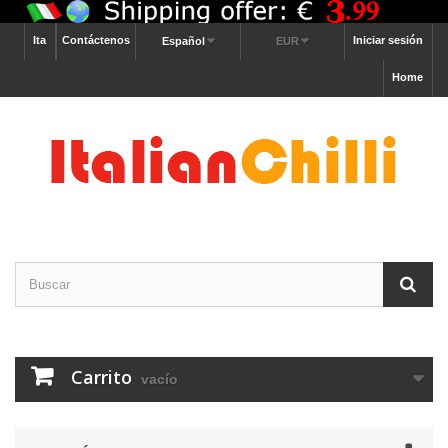
Ita
Contáctenos
Iniciar sesión
Español
EUR
Home
Carrito
vacío