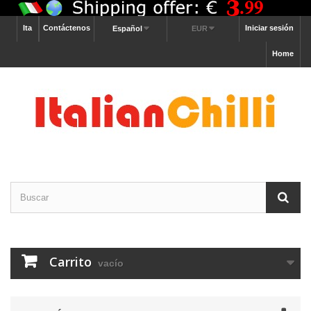
Ita
Contáctenos
Iniciar sesión
Español
EUR
Home
Carrito
vacío