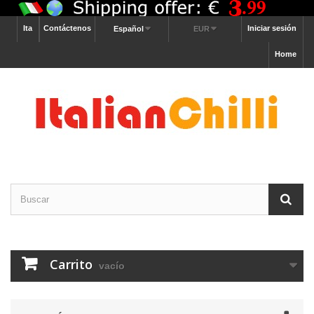
Ita
Contáctenos
Iniciar sesión
Español
EUR
Home
Carrito
vacío