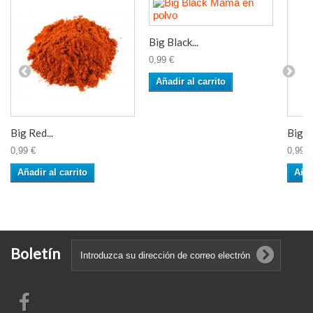
Big Black...
0,99 €
Añadir al carrito
Big Red...
Big M
0,99 €
0,99 €
Añadir al carrito
Añad
Boletín