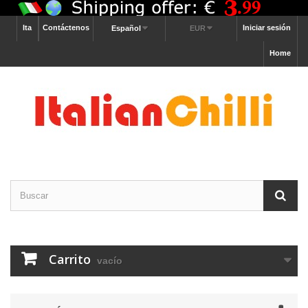
Ita
Contáctenos
Iniciar sesión
Español
EUR
Home
Carrito
vacío