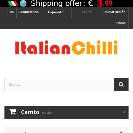
Ita
Contáctenos
Iniciar sesión
Español
EUR
Home
Carrito
vacío