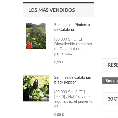
LOS MÁS VENDIDOS
Semillas de Pimiento
de Calabria
[30,000 SHU] El
Diavolicchio (pimiento
de Calabria) es el
pimiento...
0,99 €
RES
Semillas de Calabrian
¡Sea el 
black pepper
[30,000 SHU] [F1]
[2020] ¿Habéis visto
30 
alguna vez el pimiento
de...
0,99 €