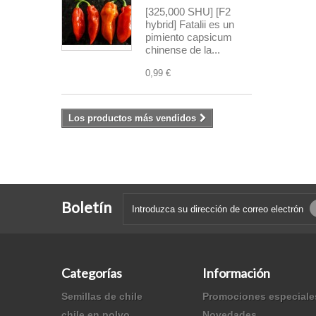
[325,000 SHU] [F2
hybrid] Fatalii es un
pimiento capsicum
chinense de la...
0,99 €
Los productos más vendidos
Boletín
Categorías
Información
Semillas de chile
Promociones especiale
chile en polvo
Novedades