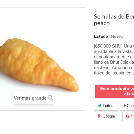
Semillas de Be
peach
Estado:
Nuevo
[850,000 SHU]
Una 
agradable a la vista.
espontáneamente en
lleno de Bhut Joloki
Arrugado c
misterio.
típico de los pimien
Este producto y
disp
Ver más grande
Tuitear
Comp
Google+
Pi