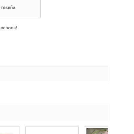
 reseña
acebook!