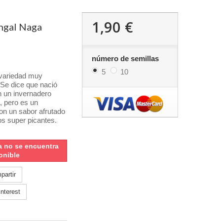
1,90 €
ngal Naga
número de semillas
5
10
variedad muy
Se dice
que nació
 un invernadero
a, pero es un
on un sabor afrutado
tos super picantes.
a no se encuentra
onible
artir
nterest