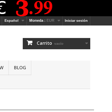
Español
Moneda :
EUR
Iniciar sesión
Carrito
vacío
OW
BLOG