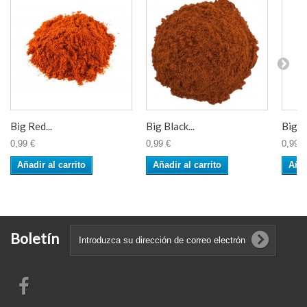
Big Red...
Big Black...
Big M
0,99 €
0,99 €
0,99 €
Añadir al carrito
Añadir al carrito
Añad
Boletín