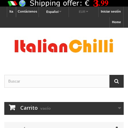
Ita
Contáctenos
Iniciar sesión
Español
EUR
Home
Carrito
vacío