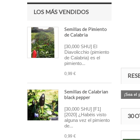
LOS MÁS VENDIDOS
Semillas de Pimiento
de Calabria
[30,000 SHU] El
Diavolicchio (pimiento
de Calabria) es el
pimiento...
0,99 €
RES
Semillas de Calabrian
¡Sea el 
black pepper
[30,000 SHU] [F1]
[2020] ¿Habéis visto
30 
alguna vez el pimiento
de...
0,99 €