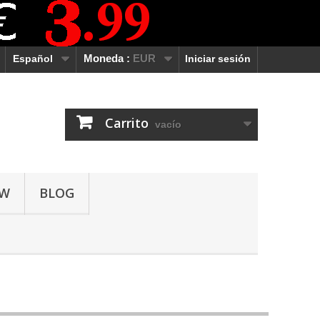
Español
Moneda :
EUR
Iniciar sesión
Carrito
vacío
OW
BLOG