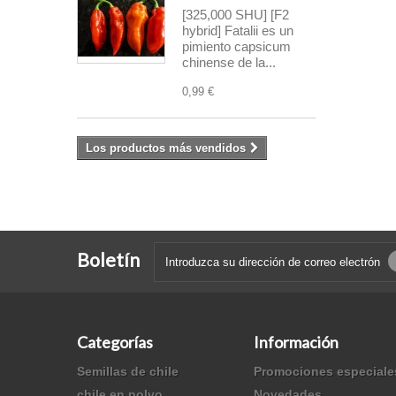
[325,000 SHU] [F2
hybrid] Fatalii es un
pimiento capsicum
chinense de la...
0,99 €
Los productos más vendidos
Boletín
Categorías
Información
Semillas de chile
Promociones especiale
chile en polvo
Novedades