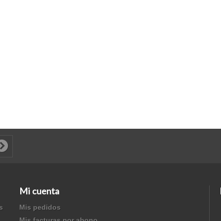
Mi cuenta
s
Mis pedidos
Mis facturas por abono