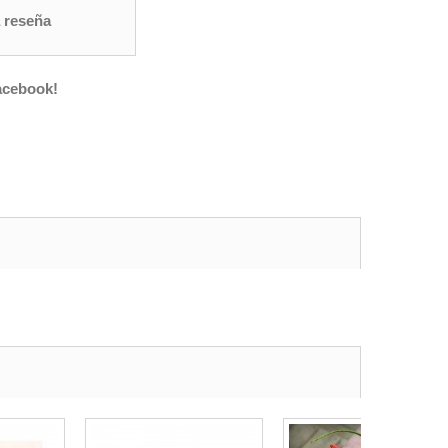
 reseña
acebook!