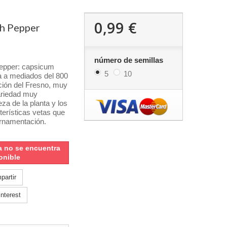
0,99 €
sh Pepper
número de semillas
pepper: capsicum
5
10
 a mediados del 800
ción del Fresno, muy
riedad muy
eza de la planta y los
terísticas vetas que
ornamentación.
a no se encuentra
onible
artir
nterest