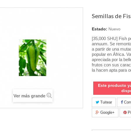
Semillas de Fi
Estado:
Nuevo
[35,000 SHU] Fish 
annuum.
Se remonta
a partir de una muta
popular en África.
Va
apreciada por la bell
frutos con sus carac
la hacen apta para 
Este producto y
disp
Ver más grande
Tuitear
Comp
Google+
Pi